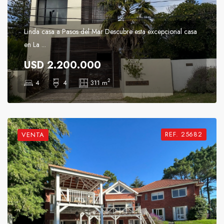
Linda casa a Pasos del Mar Descubre esta excepcional casa
en La ...
USD 2.200.000
2
4
4
311 m
REF. 25682
VENTA