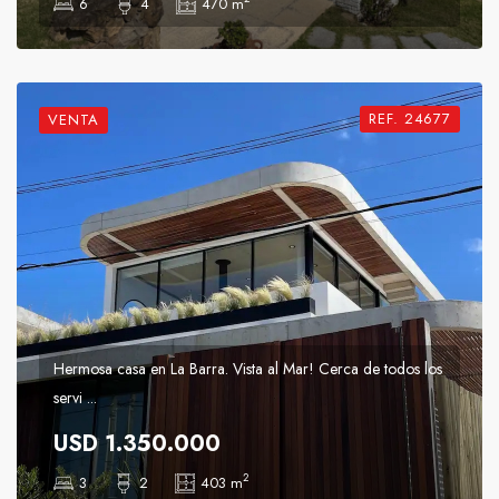
6
4
470 m
REF. 24677
VENTA
Hermosa casa en La Barra. Vista al Mar! Cerca de todos los
servi ...
USD 1.350.000
2
3
2
403 m