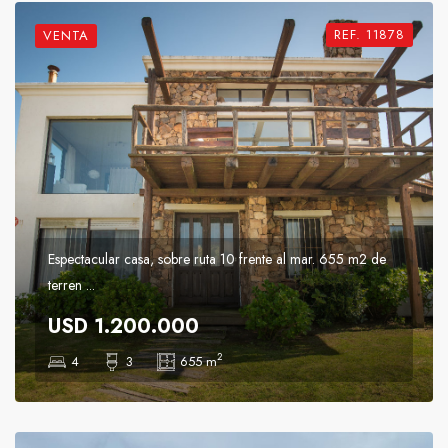
REF. 11878
VENTA
Espectacular casa, sobre ruta 10 frente al mar. 655 m2 de
terren ...
USD 1.200.000
2
4
3
655 m