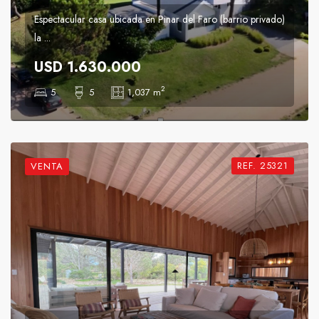
Espectacular casa ubicada en Pinar del Faro (barrio privado)
la ...
USD 1.630.000
2
5
5
1,037 m
REF. 25321
VENTA