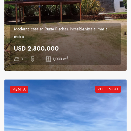
Moderna casa en Punta Piedras. Increíble vista al mar a
metro ...
USD 2.800.000
2
3
3
1,003 m
REF. 12381
VENTA