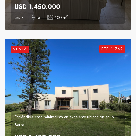
USD 1.450.000
2
7
5
600 m
REF. 11769
VENTA
Espléndida casa minimalista en excelente ubicación en la
Barra ...