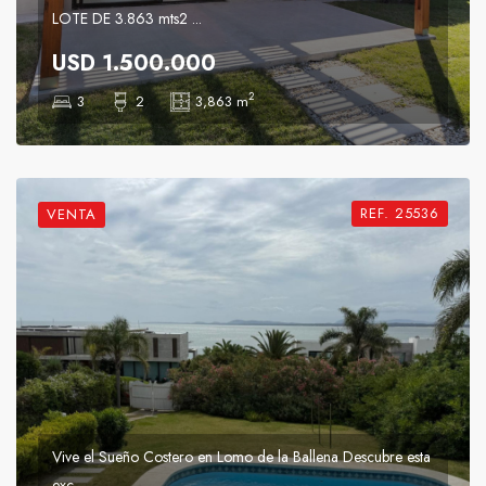
LOTE DE 3.863 mts2 ...
USD 1.500.000
2
3
2
3,863 m
REF. 25536
VENTA
Vive el Sueño Costero en Lomo de la Ballena Descubre esta
exc ...