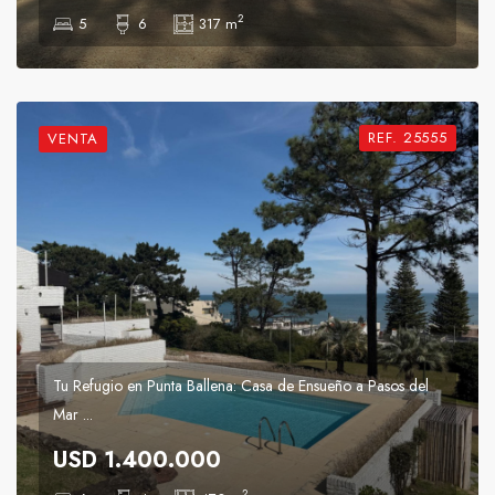
2
5
6
317 m
REF. 25555
VENTA
Tu Refugio en Punta Ballena: Casa de Ensueño a Pasos del
Mar ...
USD 1.400.000
2