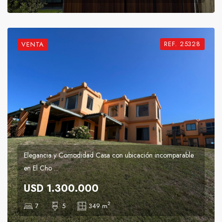
REF. 25328
VENTA
Elegancia y Comodidad Casa con ubicación incomparable
en El Cho ...
USD 1.300.000
2
7
5
349 m