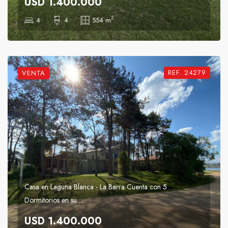
USD 1.400.000
2
4
4
554 m
REF. 24279
VENTA
Casa en Laguna Blanca - La Barra Cuenta con 5
Dormitorios en su ...
USD 1.400.000