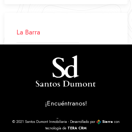
La Barra
+598 42 772 500
+598 94 640 045
labarra.santosdumont@gmail.com
Ruta 10 Parada 43
La Barra - Maldonado - Uruguay
¡Encuéntranos!
© 2021 Santos Dumont Inmobiliaria - Desarrollado por
Sierra
con
tecnología de
TERA CRM