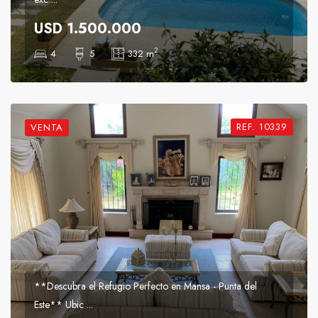
USD 1.500.000
2
4
5
332 m
REF. 10339
VENTA
**Descubra el Refugio Perfecto en Mansa - Punta del
Este** Ubic ...