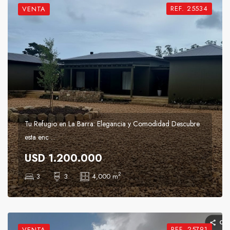
REF. 25534
VENTA
Tu Refugio en La Barra: Elegancia y Comodidad Descubre
esta enc ...
USD 1.200.000
2
3
3
4,000 m
REF. 25791
VENTA