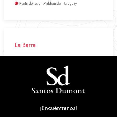
Punta del Este - Maldonado - Uruguay
La Barra
+598 42 772 500
+598 94 640 045
labarra.santosdumont@gmail.com
Ruta 10 Parada 43
La Barra - Maldonado - Uruguay
¡Encuéntranos!