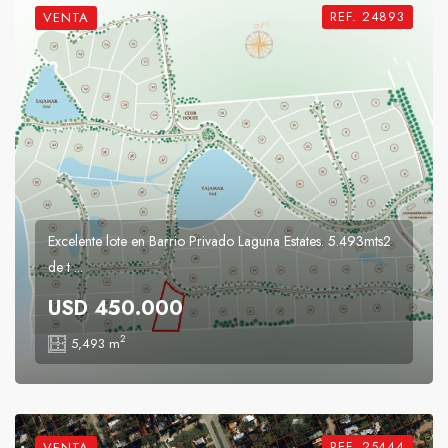
REF. 24893
VENTA
Excelente lote en Barrio Privado Laguna Estates. 5.493mts2
de t ...
USD 450.000
2
5,493 m
REF. 25444
VENTA