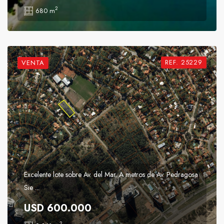
2
680 m
REF. 25229
VENTA
Excelente lote sobre Av. del Mar. A metros de Av. Pedragosa
Sie ...
USD 600.000
2