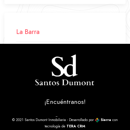
La Barra
+598 42 772 500
+598 94 640 045
labarra.santosdumont@gmail.com
Ruta 10 Parada 43
La Barra - Maldonado - Uruguay
¡Encuéntranos!
© 2021 Santos Dumont Inmobiliaria - Desarrollado por
Sierra
con
tecnología de
TERA CRM