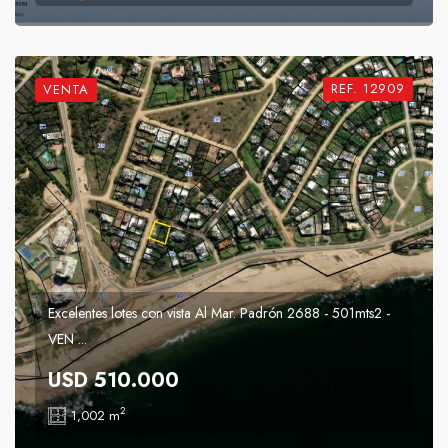
REF. 12909
VENTA
Excelentes lotes con vista Al Mar. Padrón 2688 - 501mts2 -
VEN ...
USD 510.000
2
1,002 m