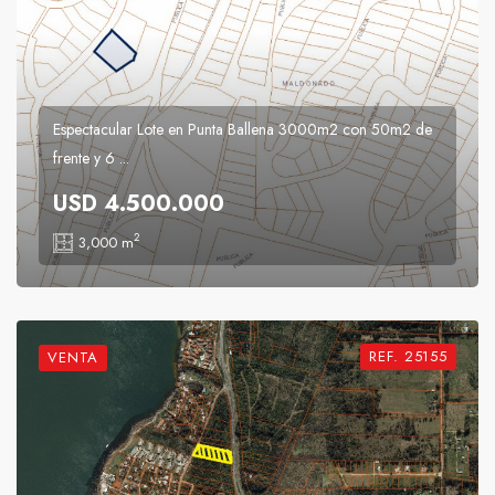
Espectacular Lote en Punta Ballena 3000m2 con 50m2 de
frente y 6 ...
USD 4.500.000
2
3,000 m
REF. 25155
VENTA