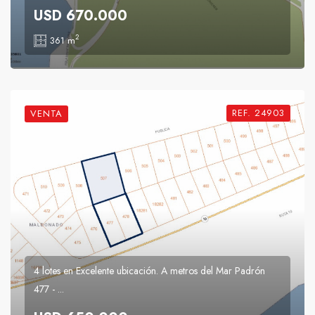
USD 670.000
2
361 m
REF. 24903
VENTA
4 lotes en Excelente ubicación. A metros del Mar Padrón
477 - ...