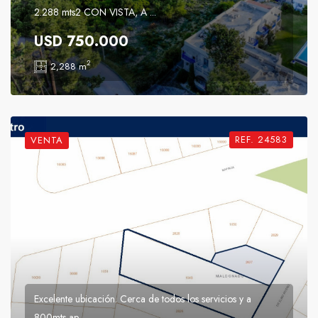
2.288 mts2 CON VISTA, A ...
USD 750.000
2
2,288 m
REF. 24583
VENTA
Excelente ubicación. Cerca de todos los servicios y a
800mts ap ...