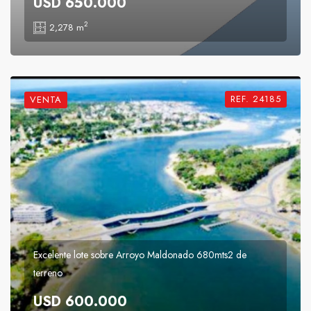
USD 650.000
2
2,278 m
REF. 24185
VENTA
Excelente lote sobre Arroyo Maldonado 680mts2 de
terreno
USD 600.000