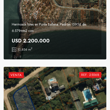
Hermosos lotes en Punta Ballena. Padrón 15956 de
6.579mts2 con ...
USD 2.200.000
2
13,636 m
REF. 25568
VENTA