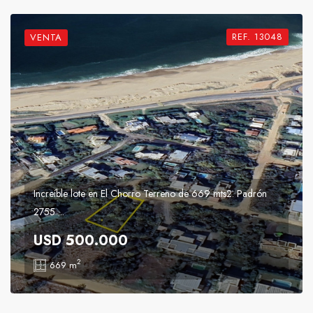
REF. 13048
VENTA
Increíble lote en El Chorro Terreno de 669 mts2. Padrón
2755 ...
USD 500.000
2
669 m