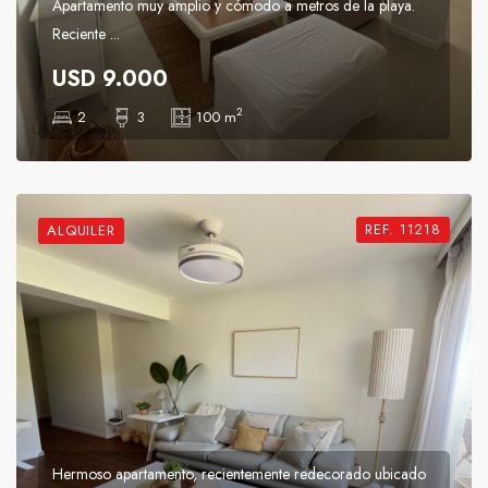
Apartamento muy amplio y cómodo a metros de la playa.
Reciente ...
USD 9.000
2
2
3
100 m
REF. 11218
ALQUILER
Hermoso apartamento, recientemente redecorado ubicado