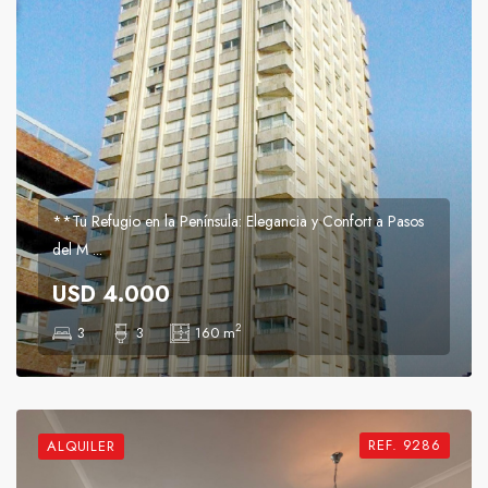
**Tu Refugio en la Península: Elegancia y Confort a Pasos
del M ...
USD 4.000
2
3
3
160 m
REF. 9286
ALQUILER