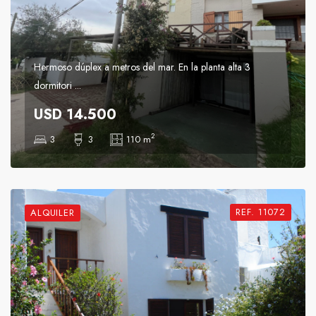
Hermoso dúplex a metros del mar. En la planta alta 3
dormitori ...
USD 14.500
2
3
3
110 m
REF. 11072
ALQUILER