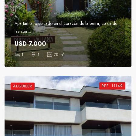
Apartamento ubicado en el corazón de la barra, cerca de
las zon ...
USD 7.000
2
1
1
70 m
REF. 11149
ALQUILER