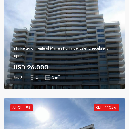
¡Tu Refugio Frente al Mar en Punta del Este! Descubre la
opor ...
USD 26.000
2
3
3
0 m
REF. 11026
ALQUILER