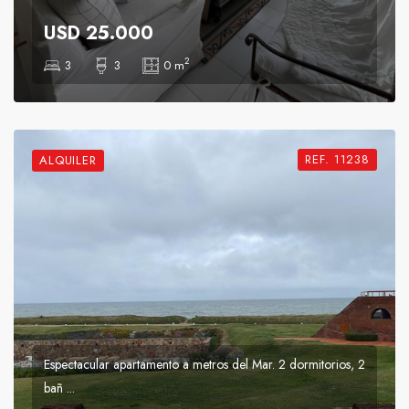
USD 25.000
2
3
3
0 m
REF. 11238
ALQUILER
Espectacular apartamento a metros del Mar. 2 dormitorios, 2
bañ ...