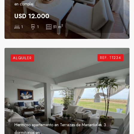
en complej ...
USD 12.000
2
1
1
51 m
REF. 11234
ALQUILER
Hermoso apartamento en Terrazas de Manantiales. 3
dormitorios en ...