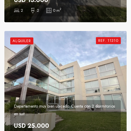
USD 13.000
2
2
2
0 m
REF. 11310
ALQUILER
Departamento muy bien ubicado. Cuenta con 2 dormitorios
en suit ...
USD 25.000