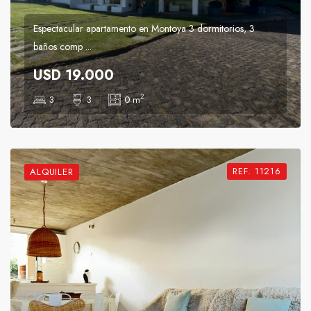
Espectacular apartamento en Montoya 3 dormitorios, 3
baños comp ...
USD 19.000
2
3
3
0 m
REF. 11216
ALQUILER