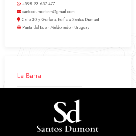
+598 93 657 477
santosdumontinm@gmail.com
Calle 30 y Gorlero, Edificio Santos Dumont
Punta del Este - Maldonado - Uruguay
La Barra
+598 42 772 500
+598 94 640 045
labarra.santosdumont@gmail.com
Ruta 10 Parada 43
La Barra - Maldonado - Uruguay