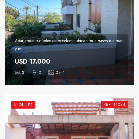
Apartamento dúplex en excelente ubicación a pasos del mar
y mu ...
USD 17.000
2
3
3
0 m
REF. 11034
ALQUILER