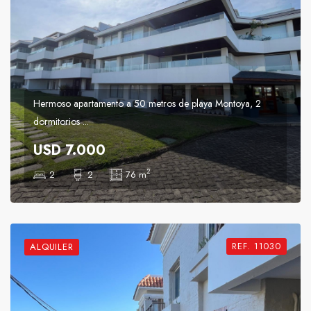
Hermoso apartamento a 50 metros de playa Montoya, 2
dormitorios ...
USD 7.000
2
2
2
76 m
REF. 11030
ALQUILER