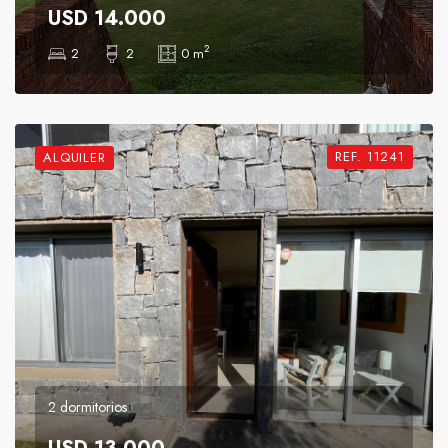
USD 14.000
2
2
2
0 m
REF. 11241
ALQUILER
2 dormitorios