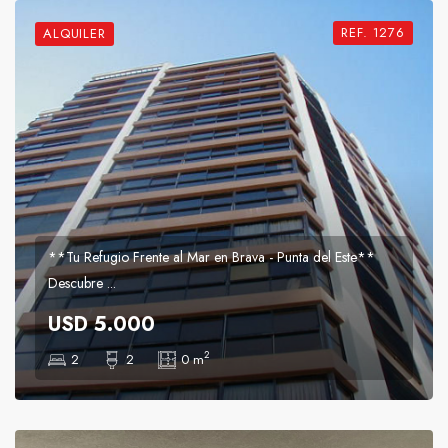
REF. 1276
ALQUILER
**Tu Refugio Frente al Mar en Brava - Punta del Este**
Descubre ...
USD 5.000
2
2
2
0 m