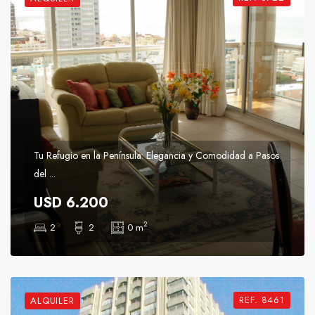
Tu Refugio en la Península: Elegancia y Comodidad a Pasos
del ...
USD 6.200
2
2
2
0 m
REF. 8461
ALQUILER