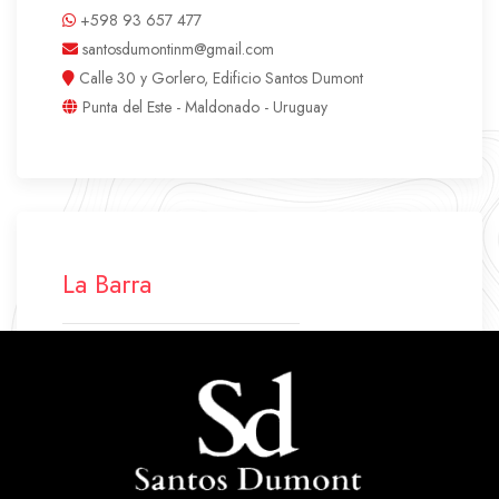
+598 93 657 477
santosdumontinm@gmail.com
Calle 30 y Gorlero, Edificio Santos Dumont
Punta del Este - Maldonado - Uruguay
La Barra
+598 42 772 500
+598 94 640 045
labarra.santosdumont@gmail.com
Ruta 10 Parada 43
La Barra - Maldonado - Uruguay