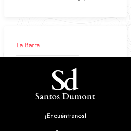
La Barra
+598 42 772 500
+598 94 640 045
labarra.santosdumont@gmail.com
Ruta 10 Parada 43
La Barra - Maldonado - Uruguay
¡Encuéntranos!