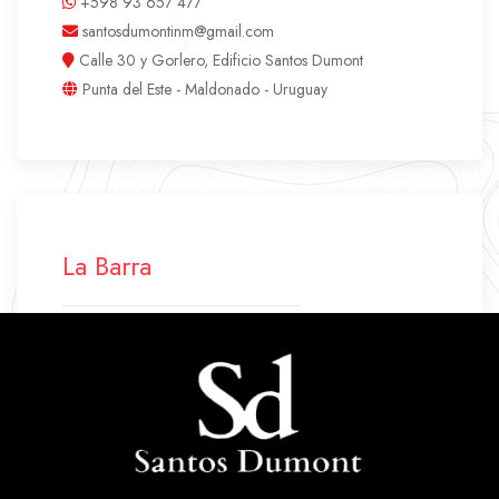
+598 93 657 477
santosdumontinm@gmail.com
Calle 30 y Gorlero, Edificio Santos Dumont
Punta del Este - Maldonado - Uruguay
La Barra
+598 42 772 500
+598 94 640 045
labarra.santosdumont@gmail.com
Ruta 10 Parada 43
La Barra - Maldonado - Uruguay