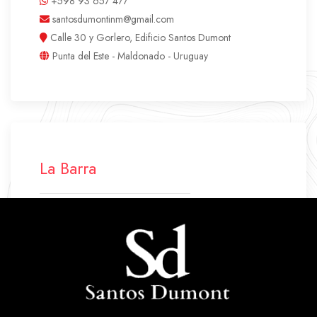
+598 93 657 477
santosdumontinm@gmail.com
Calle 30 y Gorlero, Edificio Santos Dumont
Punta del Este - Maldonado - Uruguay
La Barra
+598 42 772 500
+598 94 640 045
labarra.santosdumont@gmail.com
Ruta 10 Parada 43
La Barra - Maldonado - Uruguay