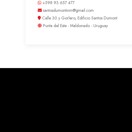
+598 93 657 477
santosdumontinm@gmail.com
Calle 30 y Gorlero, Edificio Santos Dumont
Punta del Este - Maldonado - Uruguay