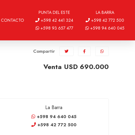
PUNTA DEL ESTE
LA BARRA
CONTACTO
+598 42 441 324
+598 42 772 500
+598 93 657 477
+598 94 640 045
Compartir
Venta USD 690.000
La Barra
+598 94 640 045
+598 42 772 500