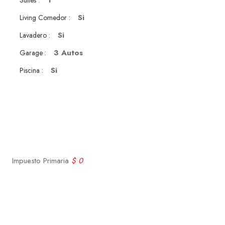
1
Suites :
Si
Living Comedor :
Si
Lavadero :
3 Autos
Garage :
Si
Piscina :
Impuesto Primaria
$ 0