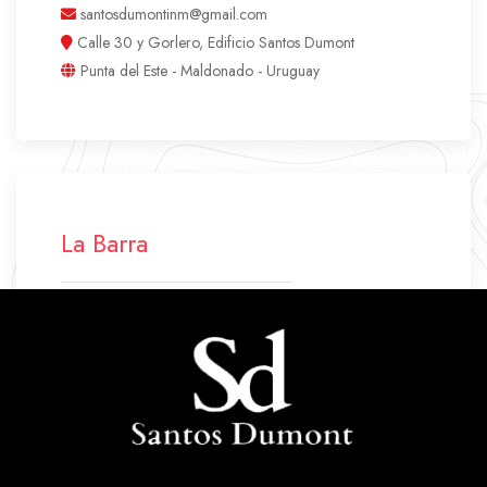
santosdumontinm@gmail.com
Calle 30 y Gorlero, Edificio Santos Dumont
Punta del Este - Maldonado - Uruguay
La Barra
+598 42 772 500
+598 94 640 045
labarra.santosdumont@gmail.com
Ruta 10 Parada 43
La Barra - Maldonado - Uruguay