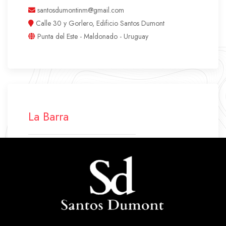
santosdumontinm@gmail.com
Calle 30 y Gorlero, Edificio Santos Dumont
Punta del Este - Maldonado - Uruguay
La Barra
+598 42 772 500
+598 94 640 045
labarra.santosdumont@gmail.com
Ruta 10 Parada 43
La Barra - Maldonado - Uruguay