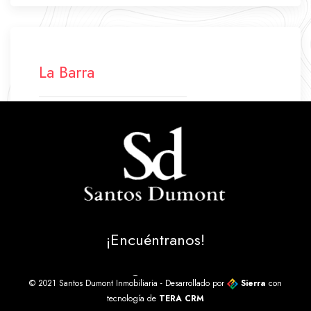
La Barra
+598 42 772 500
+598 94 640 045
labarra.santosdumont@gmail.com
Ruta 10 Parada 43
La Barra - Maldonado - Uruguay
¡Encuéntranos!
© 2021 Santos Dumont Inmobiliaria - Desarrollado por
Sierra
con
tecnología de
TERA CRM