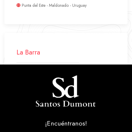
Punta del Este - Maldonado - Uruguay
La Barra
+598 42 772 500
+598 94 640 045
labarra.santosdumont@gmail.com
Ruta 10 Parada 43
La Barra - Maldonado - Uruguay
¡Encuéntranos!