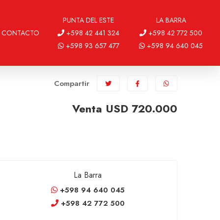
PUNTA DEL ESTE
LA BARRA
CONTACTO
+598 42 441 324
+598 42 772 500
+598 93 657 477
+598 94 640 045
Compartir
Venta USD 720.000
La Barra
+598 94 640 045
+598 42 772 500