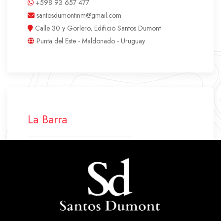
+598 93 657 477
santosdumontinm@gmail.com
Calle 30 y Gorlero, Edificio Santos Dumont
Punta del Este - Maldonado - Uruguay
La Barra
+598 42 772 500
+598 94 640 045
labarra.santosdumont@gmail.com
Ruta 10 Parada 43
La Barra - Maldonado - Uruguay