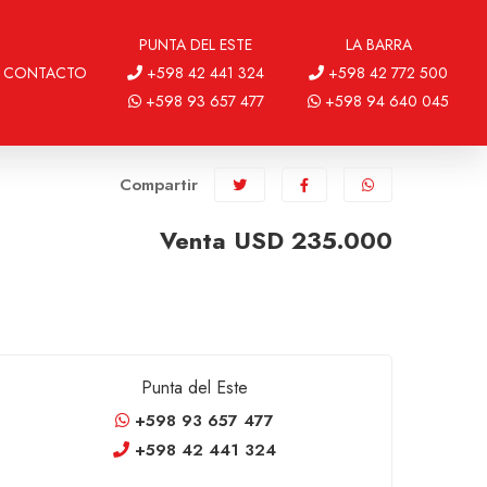
PUNTA DEL ESTE
LA BARRA
CONTACTO
+598 42 441 324
+598 42 772 500
+598 93 657 477
+598 94 640 045
Compartir
Venta USD 235.000
Punta del Este
+598 93 657 477
+598 42 441 324