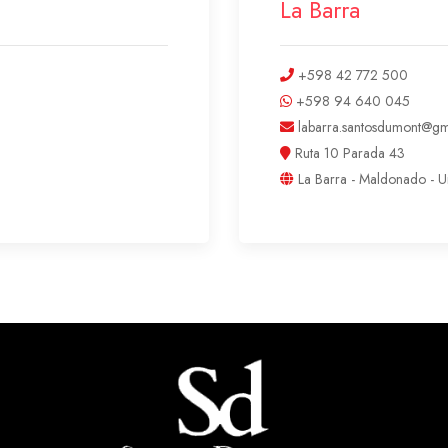
La Barra
+598 42 772 500
+598 94 640 045
labarra.santosdumont@gm
Ruta 10 Parada 43
La Barra - Maldonado - 