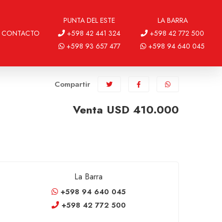
PUNTA DEL ESTE
LA BARRA
CONTACTO
+598 42 441 324
+598 42 772 500
+598 93 657 477
+598 94 640 045
Compartir
Venta USD 410.000
La Barra
+598 94 640 045
+598 42 772 500