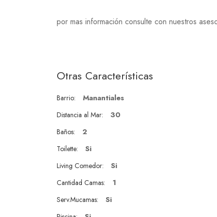
por mas información consulte con nuestros aseso
Otras Características
Manantiales
Barrio:
30
Distancia al Mar:
2
Baños:
Si
Toilette:
Si
Living Comedor:
1
Cantidad Camas:
Si
Serv.Mucamas:
Si
Piscina: