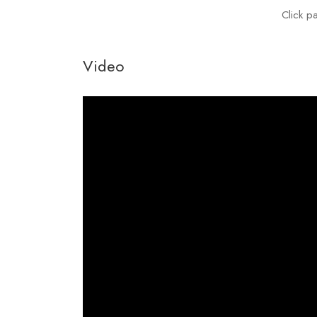
Click p
Video