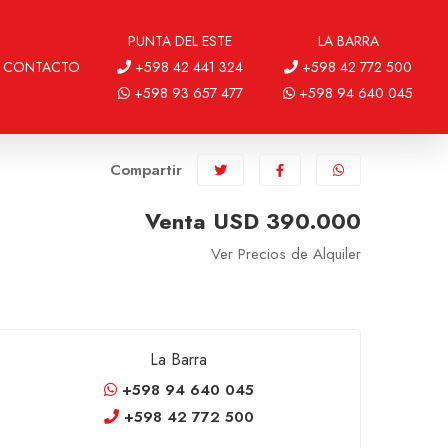
PUNTA DEL ESTE
LA BARRA
CONTACTO
+598 42 441 324
+598 42 772 500
+598 93 657 477
+598 94 640 045
Compartir
Venta USD 390.000
Ver Precios de Alquiler
La Barra
+598 94 640 045
+598 42 772 500