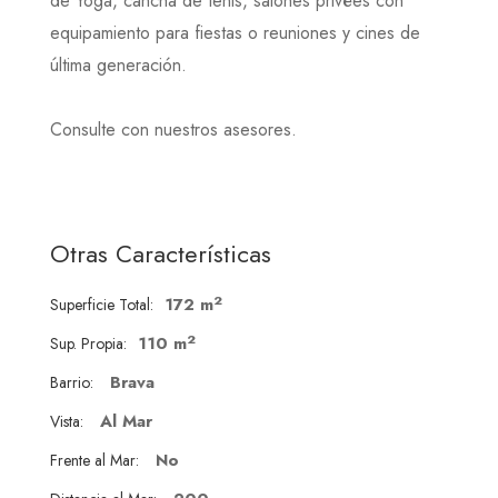
de Yoga, cancha de tenis, salones privées con
equipamiento para fiestas o reuniones y cines de
última generación.
Consulte con nuestros asesores.
Otras Características
2
172 m
Superficie Total:
2
110 m
Sup. Propia:
Brava
Barrio:
Al Mar
Vista:
No
Frente al Mar: