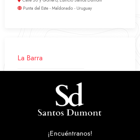
Punta del Este - Maldonado - Uruguay
La Barra
+598 42 772 500
+598 94 640 045
labarra.santosdumont@gmail.com
Ruta 10 Parada 43
La Barra - Maldonado - Uruguay
¡Encuéntranos!