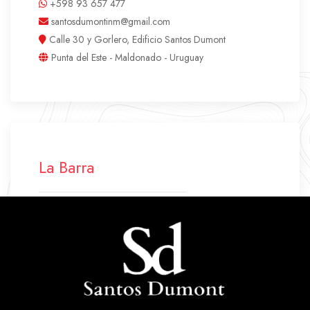
+598 93 657 477
santosdumontinm@gmail.com
Calle 30 y Gorlero, Edificio Santos Dumont
Punta del Este - Maldonado - Uruguay
La Barra
+598 42 772 500
+598 94 640 045
labarra.santosdumont@gmail.com
Ruta 10 Parada 43
La Barra - Maldonado - Uruguay