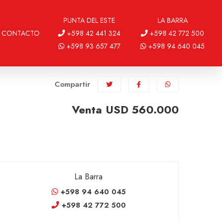
PUNTA DEL ESTE
LA BARRA
CONTACTO
+598 42 441 324
+598 42 772 500
+598 93 657 477
+598 94 640 045
Compartir
Venta USD 560.000
La Barra
+598 94 640 045
+598 42 772 500